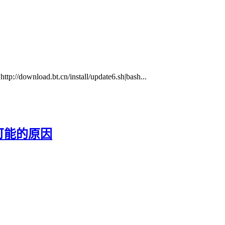
.bt.cn/install/update6.sh|bash...
可能的原因