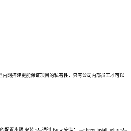
功能，但内网搭建更能保证项目的私有性，只有公司内部员工才可以
过 Brew 安装： --> brew install nginx <!--