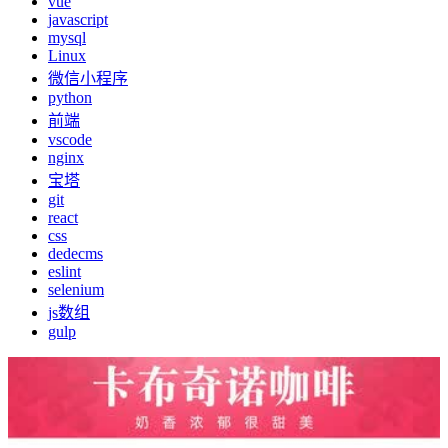
vue
javascript
mysql
Linux
微信小程序
python
前端
vscode
nginx
宝塔
git
react
css
dedecms
eslint
selenium
js数组
gulp