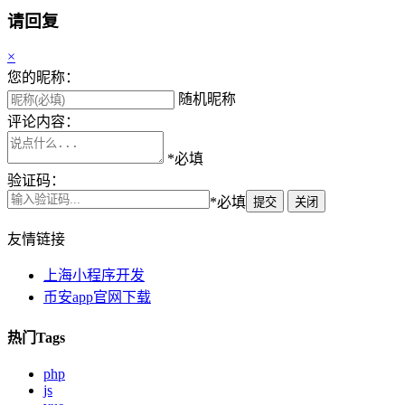
请回复
×
您的昵称：
随机昵称
评论内容：
*必填
验证码：
*必填
提交
关闭
友情链接
上海小程序开发
币安app官网下载
热门Tags
php
js