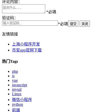
评论内容：
*必填
验证码：
*必填
提交
关闭
友情链接
上海小程序开发
币安app官网下载
热门Tags
php
js
vue
javascript
mysql
Linux
微信小程序
python
前端