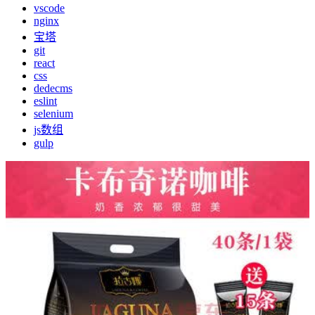
vscode
nginx
宝塔
git
react
css
dedecms
eslint
selenium
js数组
gulp