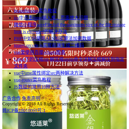
beautifulsoup菜鸟教程
ios中点击input输入框，页面放大问题
微信小程序saveFile:fail the maximum size of the file storage
limit is exceeded的解决办法
PHP中如何使用AES加密算法加密数据
jquery.qrcode.js实现前端生成二维码
vue里使用百度echarts图表
Linux下的压缩zip,解压缩unzip命令详解压缩解压到指定
文件夹
vue中img属性绑定src两种解决方法
vue-router菜鸟教程
JS数组的常用10种方法
广告合作
免责声明
Copyright © 2018 All Rights Reserved
赣ICP备18010069号-1