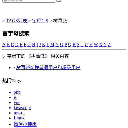
>
TAGS列表
>
字母：S
>
树莓派
首字母搜索
A
B
C
D
E
F
G
H
I
J
K
L
M
N
O
P
Q
R
S
T
U
V
W
X
Y
Z
S
字母下的 【树莓派】 相关内容
·
树莓派切换普通用户和超级用户
热门Tags
php
js
vue
javascript
mysql
Linux
微信小程序