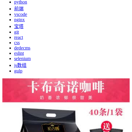
python
前端
vscode
nginx
宝塔
git
react
css
dedecms
eslint
selenium
js数组
gulp