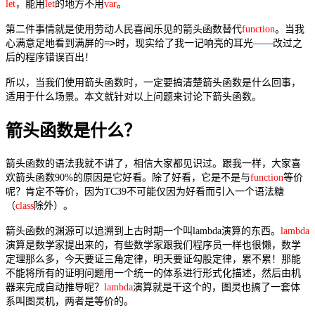
let
，能用
let
的地方不用
var
。
第二件事情就是使用劳动人民喜闻乐见的箭头函数替代
function
。当我
=>
心满意足地看到满屏的
时，现实给了我一记响亮的耳光——改过之
后的程序错误百出！
所以，当我们使用箭头函数时，一定要搞清楚箭头函数是什么回事，
适用于什么场景。本文就针对以上问题来讨论下箭头函数。
箭头函数是什么？
箭头函数的语法我就不讲了，相信大家都见识过。跟我一样，大家喜
欢箭头函数90%的原因是它好看。除了好看，它是不是与
function
等价
呢？肯定不等价，因为TC39不可能仅因为好看而引入一个语法糖
（
class
除外）。
箭头函数的渊源可以追溯到上古时期一个叫lambda演算的东西。
lambda
演算是数学家提出来的，有些数学家跟我们程序员一样也很懒，数学
定理那么多，今天要证三角定律，明天要证勾股定律，累不累！那能
不能将所有的证明问题用一个统一的体系进行形式化描述，然后由机
器来完成自动推导呢？
lambda
演算就是干这个的，图灵也搞了一套体
系叫图灵机，两者是等价的。