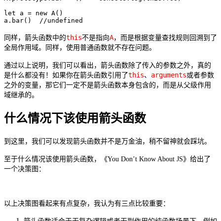
let a = new A()

a.bar()  //undefined
this
A
同样，箭头函数中的
不是指向
，而是根据变量查找规则回溯到了
全局作用域。同样，使用普通函数就不存在问题。
通过以上说明，我们可以看出，箭头函数除了传入的参数之外，真的
this
arguments
是什么都没有！如果你在箭头函数引用了
、
或者参数
之外的变量，那它们一定不是箭头函数本身包含的，而是从父级作用
域继承的。
什么情况下该使用箭头函数
到这里，我们可以发现箭头函数并不是万金油，稍不留神就会踩坑。
至于什么情况该使用箭头函数，《You Don’t Know About JS》给出了
一个决策图：
以上决策图看起来有点复杂，我认为有三点比较重要：