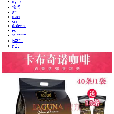
nginx
宝塔
git
react
css
dedecms
eslint
selenium
js数组
gulp