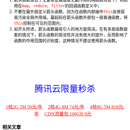
箭头函数适合于无复杂逻辑或者无副作用的纯函数场景下，例如
map
reduce
filter
用在
、
、
的回调函数定义中；
this
不要在最外层定义箭头函数，因为在函数内部操作
会很容
易污染全局作用域。最起码在箭头函数外部包一层普通函数，将
this
控制在可见的范围内；
如开头所述，箭头函数最吸引人的地方是简洁。在有多层函数嵌
套的情况下，箭头函数的简洁性并没有很大的提升，反而影响了
函数的作用范围的识别度，这种情况不建议使用箭头函数。
腾讯云限量秒杀
1核2G 5M 50元/年
2核4G 8M 74元/年
4核8G 5M 818元/
年
CDN流量包 100GB 9元
相关文章