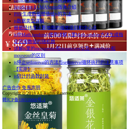
console.log的用法与作用详解
JavaScript ECMAScript版本介绍
PHP生成数组赋值给js的方法
js数据类型详解
根据经纬度计算地图的缩放级别和中心点
js中Math.random()使用详解 js里Math.random方法生成指
定范围数值的随机数
详解js里的mouseenter和mouseover以及mouseleave和
mouseout的区别
js停止setInterval的方法与setInterval循环执行的注意事项
【实用】
js倒计时函数封装
广告合作
免责声明
Copyright © 2018 All Rights Reserved
赣ICP备18010069号-1