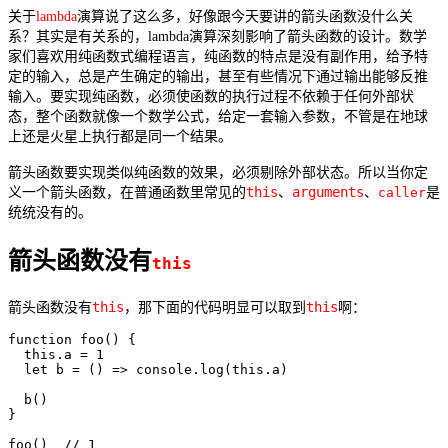
关于
lambda
演算说了这么多，好像跟今天要讲的箭头函数没什么关
系？其实是有关系的，lambda演算深刻影响了箭头函数的设计。数学
家们喜欢用纯函数式编程语言，纯函数的特点是没有副作用，给予特
定的输入，总是产生确定的输出，甚至有些情况下通过输出能够反推
输入。要实现纯函数，必须使函数的执行过程不依赖于任何外部状
态，整个函数就像一个数学公式，给定一套输入参数，不管是在地球
上还是火星上执行都是同一个结果。
箭头函数要实现类似纯函数的效果，必须剔除外部状态。所以当你定
this
arguments
义一个箭头函数，在普通函数里常见的
、
、
caller
是
统统没有的。
箭头函数没有
this
this
this
箭头函数没有
，那下面的代码明显可以取到
啊：
function foo() {

  this.a = 1

  let b = () => console.log(this.a)

  b()

}

foo()  // 1