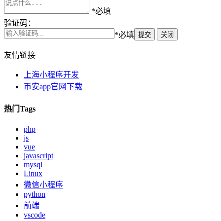
*必填
验证码：
*必填
提交
关闭
友情链接
上海小程序开发
币安app官网下载
热门Tags
php
js
vue
javascript
mysql
Linux
微信小程序
python
前端
vscode