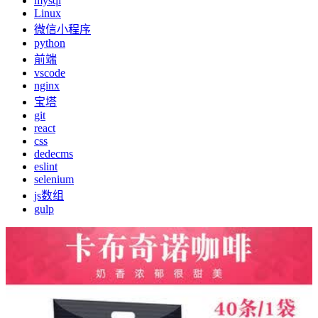
mysql
Linux
微信小程序
python
前端
vscode
nginx
宝塔
git
react
css
dedecms
eslint
selenium
js数组
gulp