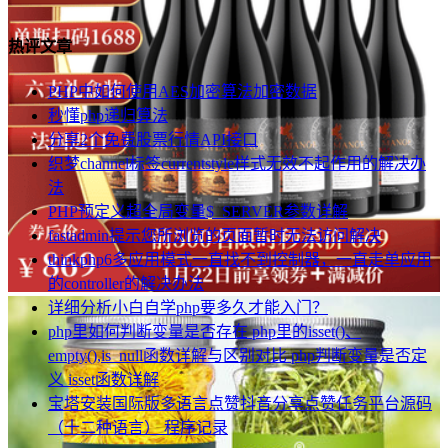
热评文章
PHP中如何使用AES加密算法加密数据
秒懂php递归算法
分享2个免费股票行情API接口
织梦channel标签currentstyle样式无效不起作用的解决办
法
PHP预定义超全局变量$_SERVER参数详解
fastadmin提示您所浏览的页面暂时无法访问解决
thinkphp6多应用模式一直找不到控制器，一直走单应用
的controller的解决办法
详细分析小白自学php要多久才能入门？
php里如何判断变量是否存在 php里的isset()、
empty(),is_null函数详解与区别对比 php判断变量是否定
义 isset函数详解
宝塔安装国际版多语言点赞抖音分享点赞任务平台源码
（十二种语言） 程序记录