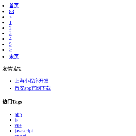
首页
83
<
1
2
3
4
5
>
末页
友情链接
上海小程序开发
币安app官网下载
热门Tags
php
js
vue
javascript