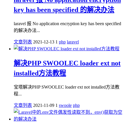
key has been specified 的解决办法
laravel 报 No application encryption key has been specified
的解决办法...
文章列表
2021-12-13
1
php
laravel
解决PHP SWOOLEC loader ext not
installed方法教程
宝塔解决PHP SWOOLEC loader ext not installed方法教
程...
文章列表
2021-11-09
1
swoole
php