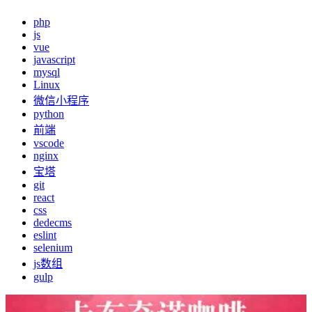
php
js
vue
javascript
mysql
Linux
微信小程序
python
前端
vscode
nginx
宝塔
git
react
css
dedecms
eslint
selenium
js数组
gulp