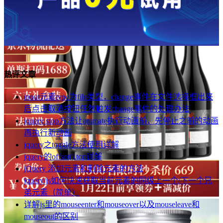
热评文章
input元素type为file类型，change事件在文件选择框出来
后点击取消按钮任然触发change事件的处理办法
jquery stop方法让animate执行动画前，先停止之前的动画
再执行新动画
jquery之toggle方法使用详解
jquery的offset().top详解
jQuery 添加元素和删除元素的方法
jquery/js如何快速获取当前元素的同级上一个/下一个兄
弟元素（简单）
详解js里的mouseenter和mouseover以及mouseleave和
mouseout的区别