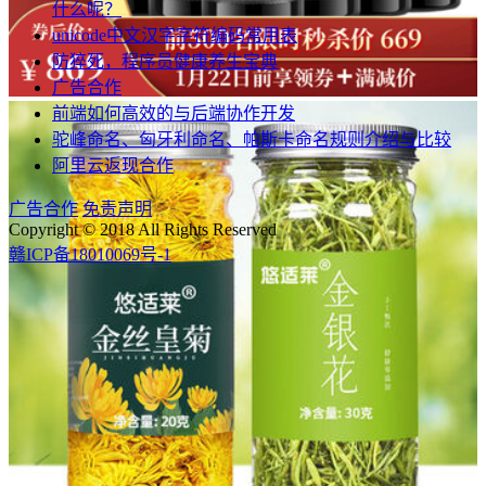
什么呢？
unicode中文汉字字符编码常用表
防猝死，程序员健康养生宝典
广告合作
前端如何高效的与后端协作开发
驼峰命名、匈牙利命名、帕斯卡命名规则介绍与比较
阿里云返现合作
广告合作
免责声明
Copyright © 2018 All Rights Reserved
赣ICP备18010069号-1