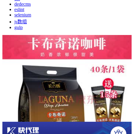
dedecms
eslint
selenium
js数组
gulp