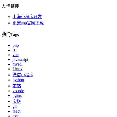
友情链接
上海小程序开发
币安app官网下载
热门Tags
php
js
vue
javascript
mysql
Linux
微信小程序
python
前端
vscode
nginx
宝塔
git
react
css