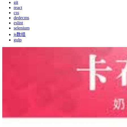
git
react
css
dedecms
eslint
selenium
js数组
gulp