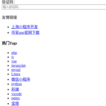
验证码：
友情链接
上海小程序开发
币安app官网下载
热门Tags
php
js
vue
javascript
mysql
Linux
微信小程序
python
前端
vscode
nginx
宝塔